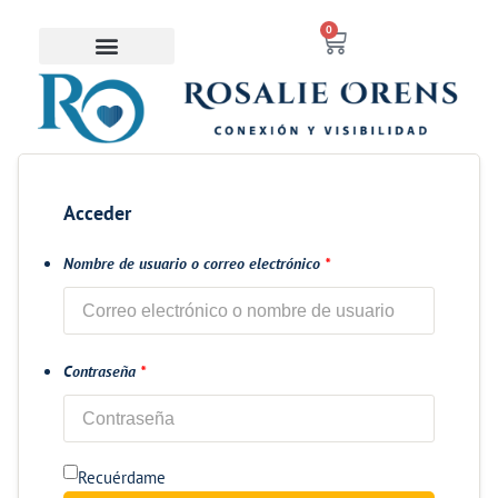
contenido
0
Saltar
al
contenido
Acceder
Nombre de usuario o correo electrónico
*
Contraseña
*
Recuérdame