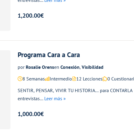
1,200.00€
Programa Cara a Cara
por
Rosalie Orens
en
Conexión
,
Visibilidad
8 Semanas
Intermedio
12 Lecciones
0 Cuestionar
SENTIR, PENSAR, VIVIR TU HISTORIA… para CONTARLA El 
entrevistas…
Leer más »
1,000.00€