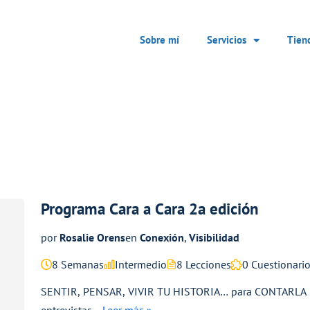
Sobre mí
Servicios
Tien
Programa Cara a Cara 2a edición
por
Rosalie Orens
en
Conexión
,
Visibilidad
8 Semanas
Intermedio
8 Lecciones
0 Cuestionari
SENTIR, PENSAR, VIVIR TU HISTORIA… para CONTARLA El 
entrevistas…
Leer más »