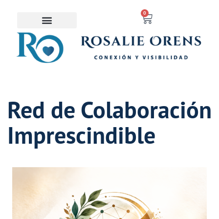
contenido
0
Saltar
al
contenido
Red de Colaboración
Imprescindible