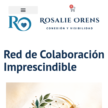
contenido
0
Saltar
al
contenido
Red de Colaboración
Imprescindible