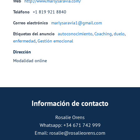
Web
http://www.marlysaravia.com/
Teléfono
+1 819 921 8840
Correo electrónico
marlysaravia1@gmail.com
Etiquetas del anuncio
autoconocimiento
,
Coaching
,
duelo
,
enfermedad
,
Gestión emocional
Dirección
Modalidad online
Información de contacto
Rosalie Orens
Whatsapp: +34 671 742 999
Email: rosalie@rosalieorens.com