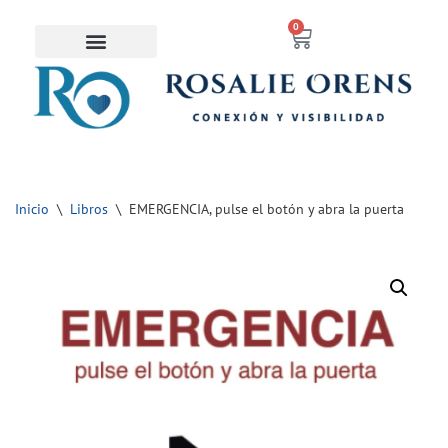
contenido
0
Saltar
al
contenido
Inicio
\
Libros
\
EMERGENCIA, pulse el botón y abra la puerta