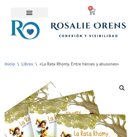
contenido
0
Saltar
al
contenido
Inicio
\
Libros
\
«La Rata Rhomy. Entre héroes y abusones»