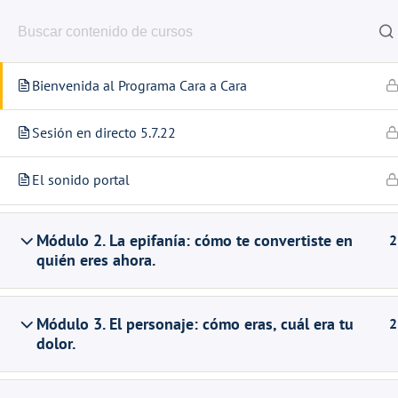
contenido
Módulo 1. La persona: quién eres. En qué
3
momento estás ahora.
Saltar
al
Bienvenida al Programa Cara a Cara
contenido
Inicio
Cursos
Visibilidad
Sesión en directo 5.7.22
El sonido portal
Módulo 2. La epifanía: cómo te convertiste en
2
quién eres ahora.
Módulo 3. El personaje: cómo eras, cuál era tu
2
dolor.