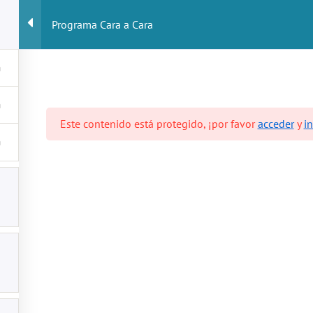
Programa Cara a Cara
Sobre mí
Servicios
Tien
Este contenido está protegido, ¡por favor
acceder
y
in