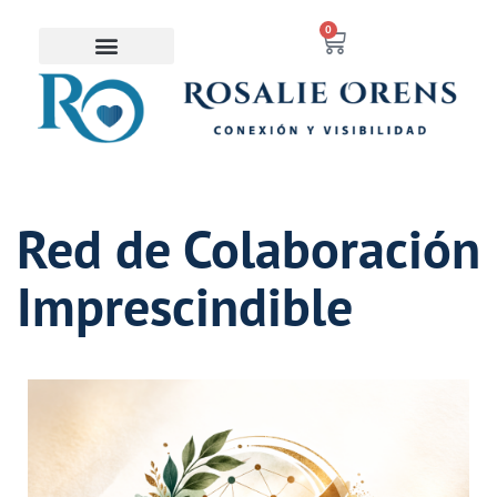
contenido
0
Saltar
al
contenido
Red de Colaboración
Imprescindible