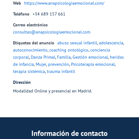
Web
https://www.anapsicologiaemocional.com/
Teléfono
+34 689 157 661
Correo electrónico
consultas@anapsicologiaemocional.com
Etiquetas del anuncio
abuso sexual infantil
,
adolescencia
,
autoconocimiento
,
coaching ontológico
,
conciencia
corporal
,
Danza Primal
,
Familia
,
Gestión emocional
,
heridas
de infancia
,
Mujer
,
prevención
,
Psicoterapia emocional
,
terapia sistémica
,
trauma infantil
Dirección
Modalidad Online y presencial en Madrid.
Información de contacto